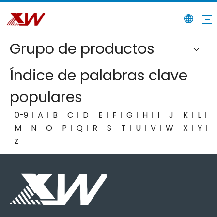
Grupo de productos
Índice de palabras clave
populares
0-9
A
B
C
D
E
F
G
H
I
J
K
L
M
N
O
P
Q
R
S
T
U
V
W
X
Y
Z