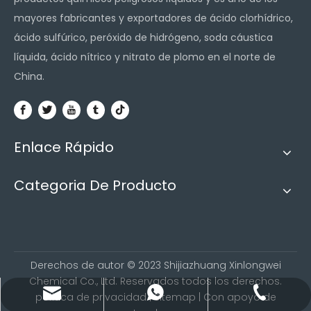
mayores fabricantes y exportadores de ácido clorhídrico,
ácido sulfúrico, peróxido de hidrógeno, soda cáustica
líquida, ácido nítrico y nitrato de plomo en el norte de
China.
Enlace Rápido
Categoria De Producto
Derechos de autor ©
2023
Shijiazhuang Xinlongwei
Chemical Co., Ltd. Reservados todos los derechos.
admin@sjzxlwhg.com
+86-311-87580601
+86-18132062210
política de privacidad
|
Sitemap
| Con apoyo de