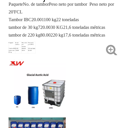
Paquete
No. de tambor
Peso neto por tambor
Peso neto por
20'FCL
Tambor IBC
20.00
1100 kg
22 toneladas
tambor de 30 kg
720.00
30 KG
21,6 toneladas métricas
tambor de 220 kg
80.00
220 kg
17,6 toneladas métricas
Paquete
No. de
Peso neto
Peso neto
tambor
por
por 20'FCL
tambor
Tambor IBC
20.00
1200 KG
24 toneladas
tambor de
720.00
35 KG
25.2MT
35 kg
tambor de
80.00
220 kg
17,6
220 kg
toneladas
métricas