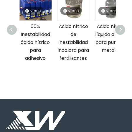
vídeo
vídeo
vídeo
vídeo
60%
Ácido nítrico
Ácido nítrico
Ácido nít
nestabilidad
de
líquido al 60 %
líquido al
cido nítrico
inestabilidad
para purificar
para
para
incolora para
metales
adhesi
adhesivo
fertilizantes