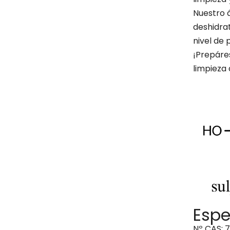
Nuestro á
deshidrat
nivel de 
¡Prepáres
limpieza 
Espe
Nº CAS: 7