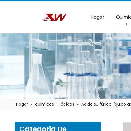
Hogar
Quimi
Hogar
»
quimicos
»
ácidos
»
Ácido sulfúrico líquido 
Categoria De