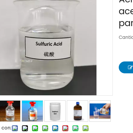
ace
pa
Canti
 con: