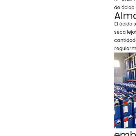
de ácido 
Alm
El ácido
seca lejo
cantidad
regularm
emb