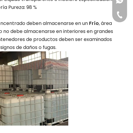
+86-181
ría Pureza: 98 %
+86-311
o concentrado deben almacenarse en un
Frío
, área
úrico no debe almacenarse en interiores en grandes
contenedores de productos deben ser examinados
signos de daños o fugas.