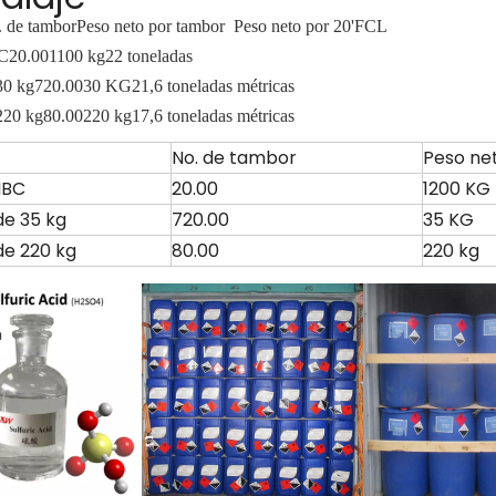
 de tambor
Peso neto por tambor
Peso neto por 20'FCL
C
20.00
1100 kg
22 toneladas
30 kg
720.00
30 KG
21,6 toneladas métricas
220 kg
80.00
220 kg
17,6 toneladas métricas
No. de tambor
Peso ne
IBC
20.00
1200 KG
e 35 kg
720.00
35 KG
e 220 kg
80.00
220 kg