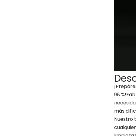
Desc
¡Prepáres
98 %!Fabr
necesidad
más difíc
Nuestro 
cualquie
limpieza 