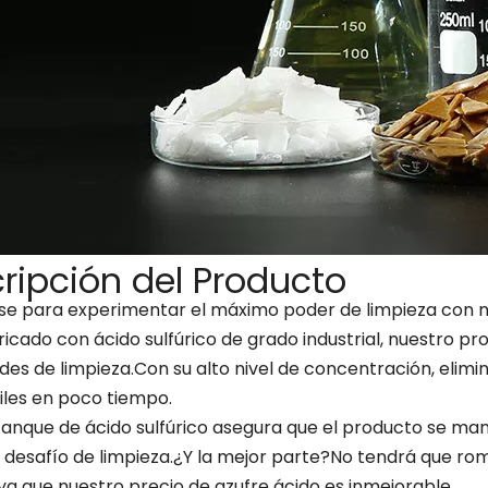
ripción del Producto
e para experimentar el máximo poder de limpieza con nues
icado con ácido sulfúrico de grado industrial, nuestro pr
es de limpieza.Con su alto nivel de concentración, elimi
iles en poco tiempo.
tanque de ácido sulfúrico asegura que el producto se man
r desafío de limpieza.¿Y la mejor parte?No tendrá que r
ya que nuestro precio de azufre ácido es inmejorable.