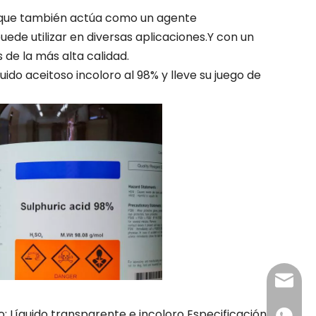
no que también actúa como un agente
uede utilizar en diversas aplicaciones.Y con un
 de la más alta calidad.
ido aceitoso incoloro al 98% y lleve su juego de
admin@
: Líquido transparente e incoloro Especificación