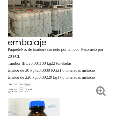
embalaje
Paquete
No. de tambor
Peso neto por tambor
Peso neto por
20'FCL
Tambor IBC
20.00
1100 kg
22 toneladas
tambor de 30 kg
720.00
30 KG
21,6 toneladas métricas
tambor de 220 kg
80.00
220 kg
17,6 toneladas métricas
Paquete
No. de
Peso neto
Peso neto
tambor
por
por 20'FCL
tambor
Tambor IBC
20.00
1200 KG
24 toneladas
tambor de
720.00
35 KG
25.2MT
35 kg
tambor de
80.00
220 kg
17,6
220 kg
toneladas
métricas