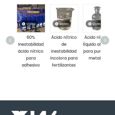
vídeo
vídeo
vídeo
vídeo
60%
Ácido nítrico
Ácido nítrico
Ácido nít
nestabilidad
de
líquido al 60 %
líquido al
cido nítrico
inestabilidad
para purificar
para
para
incolora para
metales
adhesi
adhesivo
fertilizantes