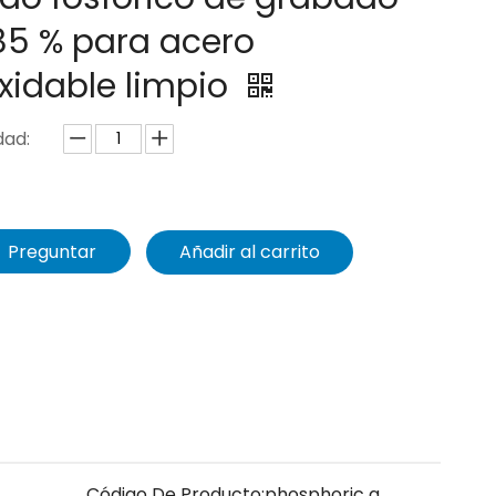
85 % para acero
xidable limpio
dad:
Preguntar
Añadir al carrito
Código De Producto:
phosphoric a