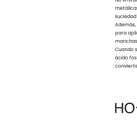
metálica
suciedad
Además, n
para apl
manchas 
Cuando se
ácido fos
conviert