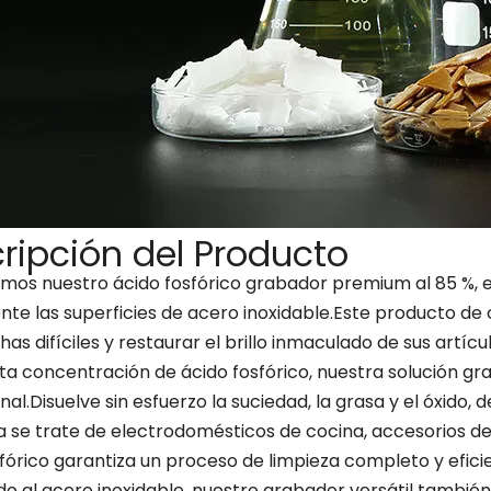
ripción del Producto
mos nuestro ácido fosfórico grabador premium al 85 %, 
te las superficies de acero inoxidable.Este producto de 
as difíciles y restaurar el brillo inmaculado de sus artícu
lta concentración de ácido fosfórico, nuestra solución g
al.Disuelve sin esfuerzo la suciedad, la grasa y el óxido,
 se trate de electrodomésticos de cocina, accesorios de 
fórico garantiza un proceso de limpieza completo y efici
do al acero inoxidable, nuestro grabador versátil también