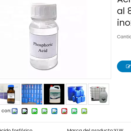
al 
ino
Canti
 con:
ácido fosfórico
Marca del producto:
XLW