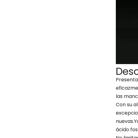
Desc
Presenta
eficazmen
las manch
Con su a
excepcion
nuevas.Ya
ácido fos
No limita