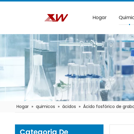
Hogar
Quimi
Hogar
»
quimicos
»
ácidos
»
Ácido fosfórico de graba
Categoria De