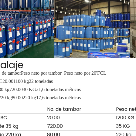
alaje
 de tambor
Peso neto por tambor
Peso neto por 20'FCL
C
20.00
1100 kg
22 toneladas
30 kg
720.00
30 KG
21,6 toneladas métricas
220 kg
80.00
220 kg
17,6 toneladas métricas
No. de tambor
Peso ne
IBC
20.00
1200 KG
e 35 kg
720.00
35 KG
e 220 kg
80.00
220 kg