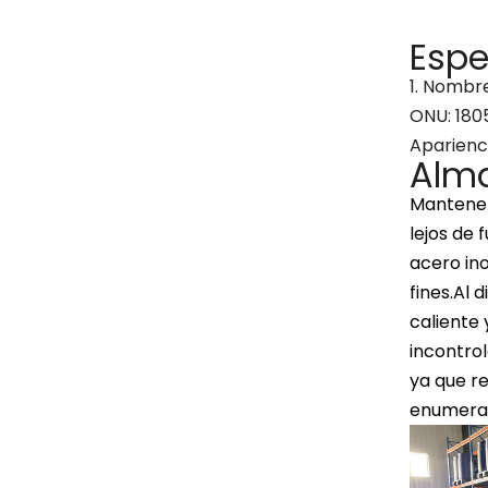
Espe
1. Nombre
ONU: 1805
Aparienci
Alm
Mantener
lejos de 
acero ino
fines.Al
caliente 
incontro
ya que re
enumerad