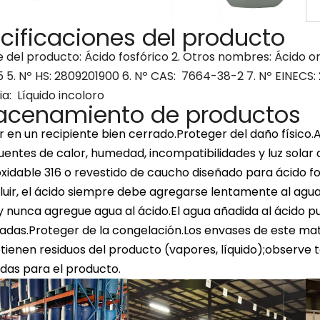
cificaciones del producto
 del producto: Ácido fosfórico 2. Otros nombres: Ácido o
 5. Nº HS: 2809201900 6. Nº CAS: 7664-38-2 7. Nº EINECS: 2
a: Líquido incoloro
acenamiento de productos
 en un recipiente bien cerrado.Proteger del daño físico.
fuentes de calor, humedad, incompatibilidades y luz solar
xidable 316 o revestido de caucho diseñado para ácido fosf
 diluir, el ácido siempre debe agregarse lentamente al a
y nunca agregue agua al ácido.El agua añadida al ácido p
ladas.Proteger de la congelación.Los envases de este ma
tienen residuos del producto (vapores, líquido);observe 
as para el producto.