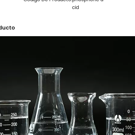
cid
oducto