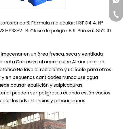
+86-181
+86-311
rtofosfórico 3. Fórmula molecular: H3PO4 4. Nº
31-633-2 8. Clase de peligro: 8 9. Pureza: 85% 10.
Almacenar en un área fresca, seca y ventilada
 directa.Corrosivo al acero dulce.Almacenar en
órico.No lave el recipiente y utilícelo para otros
gua y en pequeñas cantidades.Nunca use agua
uede causar ebullición y salpicaduras
terial pueden ser peligrosos cuando están vacíos
todas las advertencias y precauciones